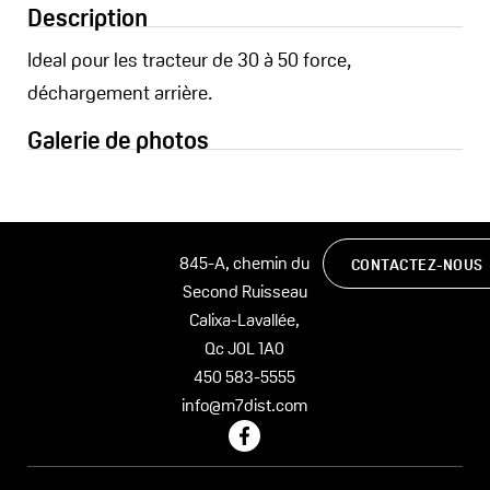
Description
Ideal pour les tracteur de 30 à 50 force,
déchargement arrière.
Galerie de photos
845-A, chemin du
CONTACTEZ-NOUS
Second Ruisseau
Calixa-Lavallée,
Qc J0L 1A0
450 583-5555
info@m7dist.com
F
a
c
e