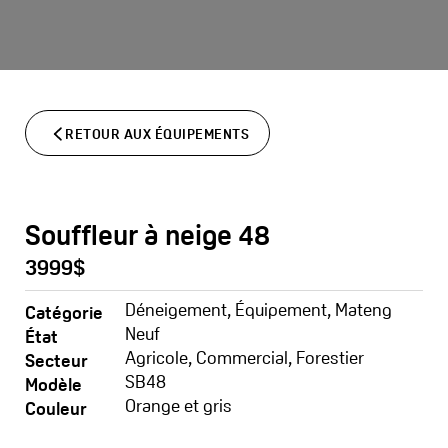
Aller
au
contenu
RETOUR AUX ÉQUIPEMENTS
Souffleur à neige 48
3999$
Déneigement
,
Équipement
,
Mateng
Catégorie
Neuf
État
Agricole
,
Commercial
,
Forestier
Secteur
SB48
Modèle
Orange et gris
Couleur