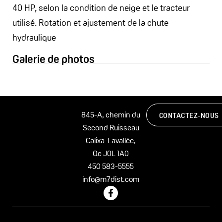
40 HP, selon la condition de neige et le tracteur
utilisé. Rotation et ajustement de la chute
hydraulique
Galerie de photos
845-A, chemin du
CONTACTEZ-NOUS
Second Ruisseau
Calixa-Lavallée,
Qc J0L 1A0
450 583-5555
info@m7dist.com
F
a
c
e