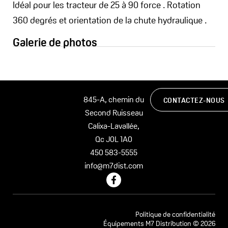
Idéal pour les tracteur de 25 à 90 force . Rotation
360 degrés et orientation de la chute hydraulique .
Galerie de photos
845-A, chemin du
CONTACTEZ-NOUS
Second Ruisseau
Calixa-Lavallée,
Qc J0L 1A0
450 583-5555
info@m7dist.com
F
a
c
e
b
Politique de confidentialité
o
Équipements M7 Distribution © 2026