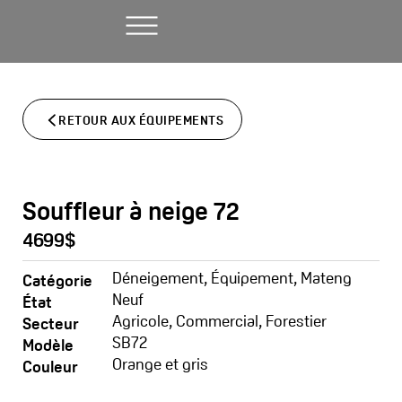
Aller
au
contenu
RETOUR AUX ÉQUIPEMENTS
Souffleur à neige 72
4699$
Déneigement
,
Équipement
,
Mateng
Catégorie
Neuf
État
Agricole
,
Commercial
,
Forestier
Secteur
SB72
Modèle
Orange et gris
Couleur