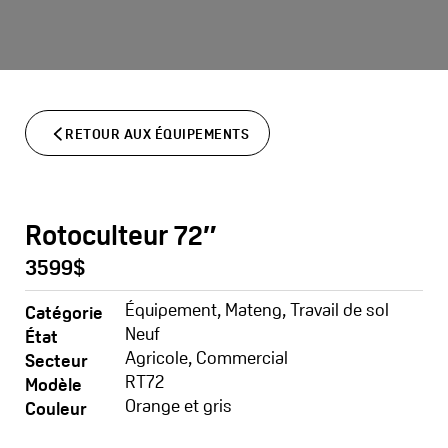
Aller
au
contenu
RETOUR AUX ÉQUIPEMENTS
Rotoculteur 72″
3599$
Équipement
,
Mateng
,
Travail de sol
Catégorie
Neuf
État
Agricole
,
Commercial
Secteur
RT72
Modèle
Orange et gris
Couleur