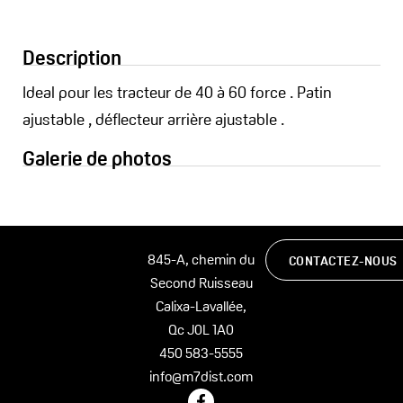
Description
Ideal pour les tracteur de 40 à 60 force . Patin
ajustable , déflecteur arrière ajustable .
Galerie de photos
845-A, chemin du
CONTACTEZ-NOUS
Second Ruisseau
Calixa-Lavallée,
Qc J0L 1A0
450 583-5555
info@m7dist.com
F