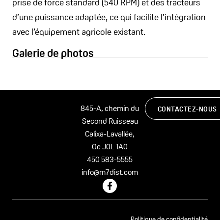
prise de force standard (540 RPM) et des tracteurs
d’une puissance adaptée, ce qui facilite l’intégration
avec l’équipement agricole existant.
Galerie de photos
845-A, chemin du
CONTACTEZ-NOUS
Second Ruisseau
Calixa-Lavallée,
Qc J0L 1A0
450 583-5555
info@m7dist.com
F
a
c
e
b
Politique de confidentialité