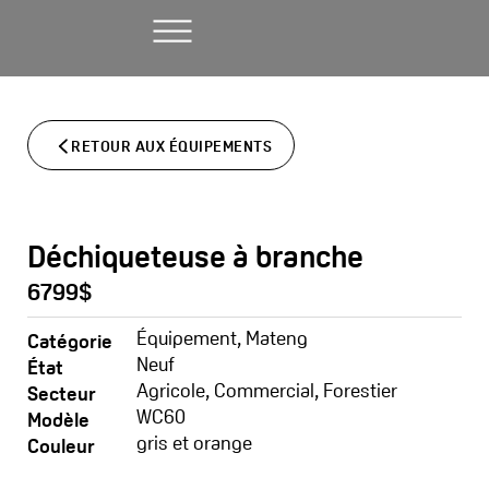
Aller
au
contenu
RETOUR AUX ÉQUIPEMENTS
Déchiqueteuse à branche
6799$
Équipement
,
Mateng
Catégorie
Neuf
État
Agricole
,
Commercial
,
Forestier
Secteur
WC60
Modèle
gris et orange
Couleur