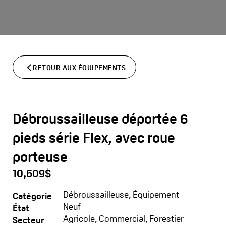
Aller
au
contenu
RETOUR AUX ÉQUIPEMENTS
Débroussailleuse déportée 6
pieds série Flex, avec roue
porteuse
10,609$
Débroussailleuse
,
Équipement
Catégorie
Neuf
État
Agricole
,
Commercial
,
Forestier
Secteur